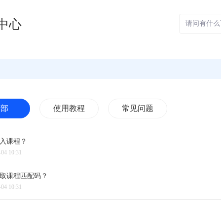
中心
全部
使用教程
常见问题
入
课
程
？
-04 10:31
取
课
程
匹
配
码
？
-04 10:31