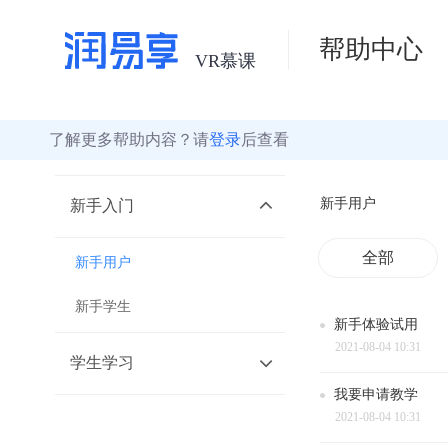
帮助中心
了解更多帮助内容？请
登录
后查看
新手用户
新手入门
全部
新手用户
新手学生
新
手
体
验
试
用
2021-08-04 10:31
学生学习
我
要
申
请
教
学
2021-08-04 10:31