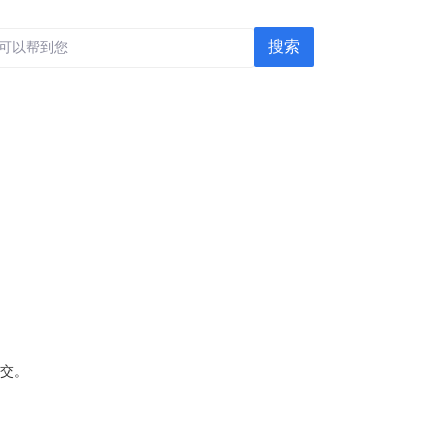
搜索
提交。